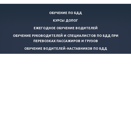
ОБУЧЕНИЕ ПО БДД
КУРСЫ ДОПОГ
ЕЖЕГОДНОЕ ОБУЧЕНИЕ ВОДИТЕЛЕЙ
ОБУЧЕНИЕ РУКОВОДИТЕЛЕЙ И СПЕЦИАЛИСТОВ ПО БДД ПРИ
ПЕРЕВОЗКАХ ПАССАЖИРОВ И ГРУЗОВ
ОБУЧЕНИЕ ВОДИТЕЛЕЙ-НАСТАВНИКОВ ПО БДД
КОНТРОЛЬ ТЕХНИЧЕСКОГО СОСТОЯНИЯ АВТОТРАНСПОРТНЫХ
СРЕДСТВ
ТРАНСПОРТНАЯ БЕЗОПАСНОСТЬ
ОБУЧЕНИЕ ПО ПОЖАРНО-ТЕХНИЧЕСКОМУ МИНИМУМУ
ОБУЧЕНИЕ КОНСУЛЬТАНТОВ ПО ПЕРЕВОЗКЕ ОПАСНЫХ ГРУЗОВ
ПРОФЕССИОНАЛЬНАЯ ПЕРЕПОДГОТОВКА КОНСУЛЬТАНТОВ ПО
ПЕРЕВОЗКЕ ОПАСНЫХ ГРУЗОВ
СПЕЦИАЛИЗИРОВАННЫЙ КУРС ОБУЧЕНИЯ ПЕРЕВОЗКЕ ВЕЩЕСТВ И
ИЗДЕЛИЙ КЛАССА 1 (ДОПОГ ДЛЯ ВОДИТЕЛЕЙ)
+7 (812) 467-48-00
mail@bdd-24.ru