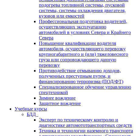
подогрева топливной системы, пусковой
системы, системы охлаждения двигателя,
кузовов или емкостей
Профессиональная подготовка водителей,
осуществляющих эксплуатацию
автомобилей в условиях Севера и Крайнего
Севера
Повышение квалификации водителя
автомобиля, осуществляющего перевозку
крупногабаритного и (или) тяжеловесного
груза или сопровождающего данную
перевозку
Противодействие отмыванию доходов,
полученных преступным путем, и
финансированию терроризма (ПОД/ФТ)
Специализированное обучение управлению
спецтехникой
Зимнее вождение
Защитное вождение
Учебные курсы
БДД
Эксперт по техническому контролю и
диагностике автомототранспортных средств
Техника и технологии наземного транспорта