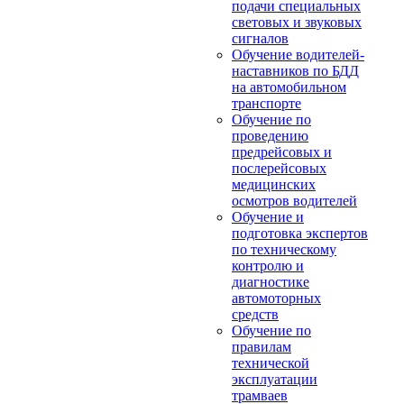
подачи специальных
световых и звуковых
сигналов
Обучение водителей-
наставников по БДД
на автомобильном
транспорте
Обучение по
проведению
предрейсовых и
послерейсовых
медицинских
осмотров водителей
Обучение и
подготовка экспертов
по техническому
контролю и
диагностике
автомоторных
средств
Обучение по
правилам
технической
эксплуатации
трамваев