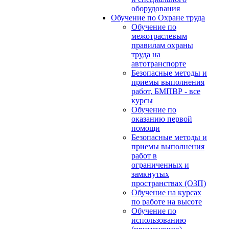
оборудования
Обучение по Охране труда
Обучение по
межотраслевым
правилам охраны
труда на
автотранспорте
Безопасные методы и
приемы выполнения
работ, БМПВР - все
курсы
Обучение по
оказанию первой
помощи
Безопасные методы и
приемы выполнения
работ в
ограниченных и
замкнутых
пространствах (ОЗП)
Обучение на курсах
по работе на высоте
Обучение по
использованию