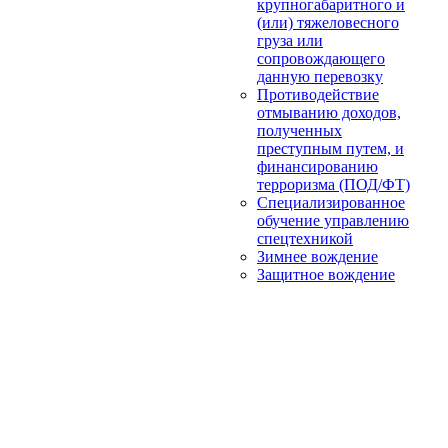
крупногабаритного и
(или) тяжеловесного
груза или
сопровождающего
данную перевозку
Противодействие
отмыванию доходов,
полученных
преступным путем, и
финансированию
терроризма (ПОД/ФТ)
Специализированное
обучение управлению
спецтехникой
Зимнее вождение
Защитное вождение