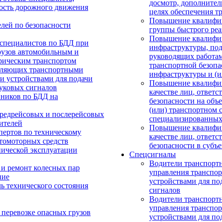
досмотр, дополнител
ность дорожного движения
целях обеспечения т
Повышение квалифик
лей по безопасности
группы быстрого ре
Повышение квалифик
 специалистов по БДД при
инфраструктуры, под
рузов автомобильным и
руководящих работа
рическим транспортом
транспортной безопа
авляющих транспортными
инфраструктуры и (и
и устройствами для подачи
Повышение квалифик
вуковых сигналов
качестве лиц, ответ
вников по БДД на
безопасности на объ
(или) транспортном с
редрейсовых и послерейсовых
специализированных
ителей
Повышение квалифик
пертов по техническому
качестве лиц, ответ
втомоторных средств
безопасности в субъ
нической эксплуатации
Спецсигналы
Водители транспортн
 и ремонт колесных пар
управления транспо
ние
устройствами для по
ь технического состояния
сигналов
Водители транспортн
управления транспо
 перевозке опасных грузов
устройствами для по