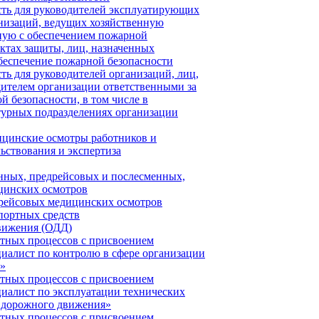
сть для руководителей эксплуатирующих
низаций, ведущих хозяйственную
нную с обеспечением пожарной
ектах защиты, лиц, назначенных
беспечение пожарной безопасности
ть для руководителей организаций, лиц,
ителем организации ответственными за
й безопасности, в том числе в
турных подразделениях организации
ицинские осмотры работников и
льствования и экспертиза
нных, предрейсовых и послесменных,
цинских осмотров
рейсовых медицинских осмотров
портных средств
вижения (ОДД)
тных процессов с присвоением
иалист по контролю в сфере организации
»
тных процессов с присвоением
иалист по эксплуатации технических
и дорожного движения»
тных процессов с присвоением