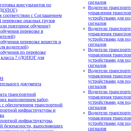
сигналов
отовка консультантов по
Водители транспортн
 (ДОПОГ)
управления транспо
в соответствии с Соглашением
устройствами для по
 перевозке опасных грузов
сигналов
 или повторное обучение)
Водители транспортн
обучения перевозке в
управления транспо
ителей)
устройствами для по
обучения перевозке веществ и
сигналов
ля водителей)
Водители транспортн
обучения по перевозке
управления транспо
 класса 7 (ДОПОГ для
устройствами для по
сигналов
Водители транспортн
управления транспо
ДН
устройствами для по
ательного документа
сигналов
Водители транспортн
екта транспортной
управления транспо
щих выполнением работ,
устройствами для по
х с обеспечением транспортной
сигналов
спортной инфраструктуры и
Водители транспортн
ва
управления транспо
спортной инфраструктуры,
устройствами для по
ой безопасности, выполняющих
сигналов