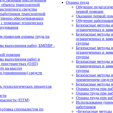
редственным обеспечением
Охрана труда
 объекта транспортной
Обучение педагогиче
анспортного средства
первой помощи
работников транспортной
Оказание первой по
ственно обеспечивающих
Обучение работнико
е с помощью технических
Безопасные методы 
орудования
ограниченных и зам
Безопасные методы 
м правилам охраны труда на
ограниченных и замк
группы
мы выполнения работ, БМПВР -
Безопасные методы 
ограниченных и замк
рвой помощи
группы
мы выполнения работ в
Безопасные методы 
 пространствах (ОЗП)
ограниченных и замк
те на высоте
группы
ю (применению) средств
Безопасные методы и
применением средст
Безопасные методы и
ть технологических процессов
Охрана труда при раб
Охрана труда при раб
ости
Охрана труда при раб
опасности (ПТМ)
Использование (при
работников
готовка специалистов по
«Безопасные методы