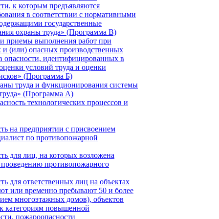
ти, к которым предъявляются
ования в соответствии с нормативными
содержащими государственные
ния охраны труда» (Программа В)
 и приемы выполнения работ при
 и (или) опасных производственных
в опасности, идентифицированных в
оценки условий труда и оценки
исков» (Программа Б)
аны труда и функционирования системы
труда» (Программа А)
пасность технологических процессов и
ть на предприятии с присвоением
иалист по противопожарной
ть для лиц, на которых возложена
о проведению противопожарного
ть для ответственных лиц на объектах
ют или временно пребывают 50 и более
нием многоэтажных домов), объектов
 к категориям повышенной
сти, пожароопасности