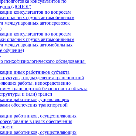
реподготовка консультантов по
грузов (ДОПОГ)
ации консультантов по вопросам
зки опасных грузов автомобильным
ти международных автоперевозок
)
ации консультантов по вопросам
зки опасных грузов автомобильным
сти международных автомобильных
е обучение)
ь
о психофизиологического обследования.
ации иных работников субъекта
труктуры, подразделения транспортной
лняющих работы, непосредственно
ением транспортной безопасности объекта
труктуры и (или) трансп
ации работников, управляющих
вами обеспечения транспортной
ации работников, осуществляющих
собеседование в целях обеспечения
сности
ации работников, осуществляющих