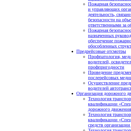
Пожарная безопасно
и управляющих орга
деятельность, связа
безопасности на объ
ответственными за о
Пожарная безопаснос
назначенных руковод
обеспечение пожарно
обособленных струк
Предрейсовые отсмотры
Профпатология, мед
водителей, освидете
профпригодности
Проведение предсме
послерейсовых меди
Осуществление пред
водителей автотранс
Организация дорожного д
Технология транспор
квалификации «Спец
дорожного движения
Технология транспор
квалификации «Спец
средств организаци
Технология транспор