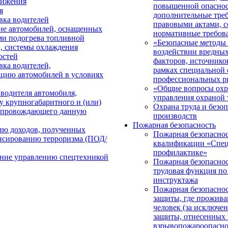
вижения
повышенной опаснос
я
дополнительные треб
вка водителей
правовыми актами, 
ие автомобилей, оснащенных
нормативные требова
и подогрева топливной
«Безопасные методы
ы, системы охлаждения
воздействии вредных
остей
факторов, источнико
вка водителей,
рамках специальной 
цию автомобилей в условиях
профессиональных р
«Общие вопросы охр
одителя автомобиля,
управления охраной 
у крупногабаритного и (или)
Охрана труда и безо
сопровождающего данную
производств
Пожарная безопасность
ию доходов, полученных
Пожарная безопаснос
нсированию терроризма (ПОД/
квалификации «Спец
профилактике»
ние управлению спецтехникой
Пожарная безопаснос
трудовая функция п
инструктажа
Пожарная безопаснос
защиты, где прожива
человек (за исключе
защиты, отнесенных
взрывопожароопасно