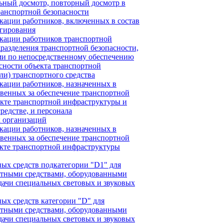
ьный досмотр, повторный досмотр в
ранспортной безопасности
ации работников, включенных в состав
агирования
ации работников транспортной
разделения транспортной безопасности,
ми по непосредственному обеспечению
сности объекта транспортной
ли) транспортного средства
ации работников, назначенных в
ственных за обеспечение транспортной
екте транспортной инфраструктуры и
редстве, и персонала
 организаций
ации работников, назначенных в
ственных за обеспечение транспортной
екте транспортной инфраструктуры
ых средств подкатегории "D1" для
ртными средствами, оборудованными
дачи специальных световых и звуковых
ых средств категории "D" для
ртными средствами, оборудованными
дачи специальных световых и звуковых