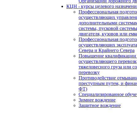
Организации дорожного д
КЦН - курсы целевого назначени
Профессиональная подгото
осуществляющих управлен
дополнительными системам
системы, пусковой систем
двигателя, кузовов или емк
Профессиональная подгото
осуществляющих эксплуата
Севера и Крайнего Севера
Повышение квалификации в
осуществляющего перевозк
тяжеловесного груза или 
перевозку
Противодействие отмыван
преступным путем, и фина
ФТ)
Специализированное обуче
Зимнее вождение
Защитное вождение