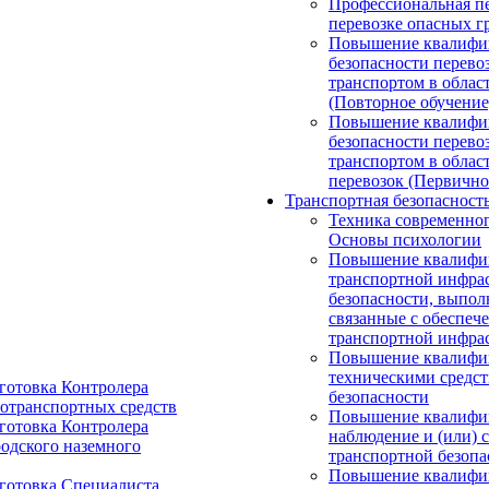
Профессиональная пе
перевозке опасных 
Повышение квалифик
безопасности перево
транспортом в облас
(Повторное обучение
Повышение квалифик
безопасности перево
транспортом в обла
перевозок (Первично
Транспортная безопасност
Техника современног
Основы психологии
Повышение квалифик
транспортной инфрас
безопасности, выпо
связанные с обеспеч
транспортной инфрас
Повышение квалифик
техническими средст
готовка Контролера
безопасности
тотранспортных средств
Повышение квалифик
готовка Контролера
наблюдение и (или) 
родского наземного
транспортной безопа
Повышение квалифик
готовка Специалиста,