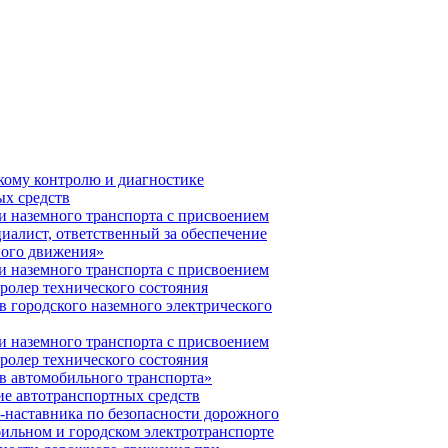
кому контролю и диагностике
ых средств
и наземного транспорта с присвоением
алист, ответственный за обеспечение
ного движения»
и наземного транспорта с присвоением
олер технического состояния
в городского наземного электрического
и наземного транспорта с присвоением
олер технического состояния
в автомобильного транспорта»
ие автотранспортных средств
-наставника по безопасности дорожного
ильном и городском электротранспорте