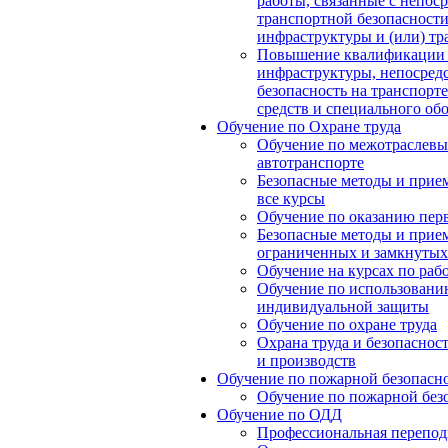
работы, связанные с непос
транспортной безопасности
инфраструктуры и (или) тр
Повышение квалификации 
инфраструктуры, непосред
безопасность на транспорт
средств и специального об
Обучение по Охране труда
Обучение по межотраслевы
автотранспорте
Безопасные методы и прие
все курсы
Обучение по оказанию пе
Безопасные методы и прие
ограниченных и замкнутых
Обучение на курсах по рабо
Обучение по использовани
индивидуальной защиты
Обучение по охране труда
Охрана труда и безопаснос
и производств
Обучение по пожарной безопасн
Обучение по пожарной без
Обучение по ОДД
Профессиональная перепод