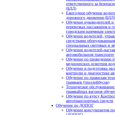
ответственного за безопас
(БДД)
Ежегодное обучение водите
дорожного движения (БДД)
Обучение руководителей и
перевозках пассажиров и г
городским наземным элект
Обучение водителей, упр
средствами оборудованным
специальных световых и з
Обучение водителей-наста
автомобильном транспорте
Обучение по проведению п
медицинских осмотров вод
Обучение и подготовка экс
контролю и диагностике а
Обучение по правилам тех
трамваев (троллейбусов)
Техническое обслуживание
трамвайных вагонов обуче
Обучение по курсу Контрол
автотранспортных средств
Обучение по ДОПОГ
Обучение консультантов по
(ДОПОГ)