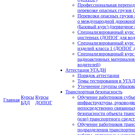
Профессиональная переподг
перевозке опасных грузов
Перевозки опасных грузов 
о международной дорожной
(Базовый курс) (первичное
Специализированный курс 
цистернах (ДОПОГ для вод
Специализированный курс 
изделий класса 1 (ДОПОГ д
Специализированный курс 
радиоактивных материалов
водителей)
Аттестация УГАДН
Порядок аттестации
Темы тестирования в УГА
Уточнение группы образов
Транспортная безопасность
Курсы
Курсы
Обучение работников субъ
Главная
БДД
ДОПОГ
инфраструктуры, руководя
непосредственно связанны
безопасности объекта тран
(или) транспортного средст
Обучение работников тран
подразделения транспортн