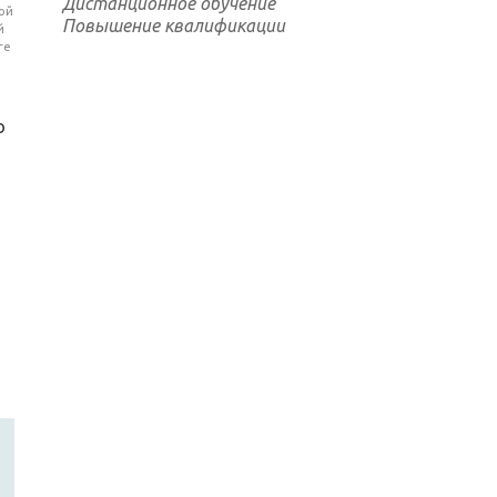
Дистанционное обучение
ой
Повышение квалификации
й
ге
о