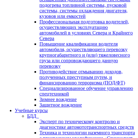
подогрева топливной системы, пусковой
системы, системы охлаждения двигателя,
кузовов или емкостей
Профессиональная подготовка водителей,
осуществляющих эксплуатацию
автомобилей в условиях Севера и Крайнего
Севера
Повышение квалификации водителя
автомобиля, осуществляющего перевозку
крупногабаритного и (или) тяжеловесного
груза или сопровождающего данную
перевозку
Противодействие отмыванию доходов,
полученных преступным путем, и
финансированию терроризма (ПОД/ФТ)
Специализированное обучение управлению
спецтехникой
Зимнее вождение
Защитное вождение
Учебные курсы
БДД
Эксперт по техническому контролю и
диагностике автомототранспортных средств
Техника и технологии наземного транспорта