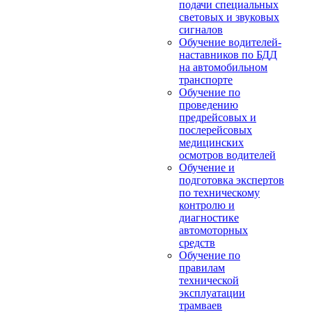
подачи специальных
световых и звуковых
сигналов
Обучение водителей-
наставников по БДД
на автомобильном
транспорте
Обучение по
проведению
предрейсовых и
послерейсовых
медицинских
осмотров водителей
Обучение и
подготовка экспертов
по техническому
контролю и
диагностике
автомоторных
средств
Обучение по
правилам
технической
эксплуатации
трамваев