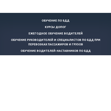
ОБУЧЕНИЕ ПО БДД
КУРСЫ ДОПОГ
ЕЖЕГОДНОЕ ОБУЧЕНИЕ ВОДИТЕЛЕЙ
ОБУЧЕНИЕ РУКОВОДИТЕЛЕЙ И СПЕЦИАЛИСТОВ ПО БДД ПРИ
ПЕРЕВОЗКАХ ПАССАЖИРОВ И ГРУЗОВ
ОБУЧЕНИЕ ВОДИТЕЛЕЙ-НАСТАВНИКОВ ПО БДД
КОНТРОЛЬ ТЕХНИЧЕСКОГО СОСТОЯНИЯ АВТОТРАНСПОРТНЫХ
СРЕДСТВ
ТРАНСПОРТНАЯ БЕЗОПАСНОСТЬ
ОБУЧЕНИЕ ПО ПОЖАРНО-ТЕХНИЧЕСКОМУ МИНИМУМУ
ОБУЧЕНИЕ КОНСУЛЬТАНТОВ ПО ПЕРЕВОЗКЕ ОПАСНЫХ ГРУЗОВ
ПРОФЕССИОНАЛЬНАЯ ПЕРЕПОДГОТОВКА КОНСУЛЬТАНТОВ ПО
ПЕРЕВОЗКЕ ОПАСНЫХ ГРУЗОВ
СПЕЦИАЛИЗИРОВАННЫЙ КУРС ОБУЧЕНИЯ ПЕРЕВОЗКЕ ВЕЩЕСТВ И
ИЗДЕЛИЙ КЛАССА 1 (ДОПОГ ДЛЯ ВОДИТЕЛЕЙ)