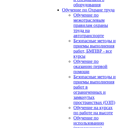
оборудования
Обучение по Охране труда
Обучение по
межотраслевым
правилам охраны
труда на
автотранспорте
Безопасные методы и
приемы выполнения
работ, БМПВР - все
курсы
Обучение по
оказанию первой
помощи
Безопасные методы и
приемы выполнения
работ в
ограниченных и
замкнутых
пространствах (ОЗП)
Обучение на курсах
по работе на высоте
Обучение по
использованию