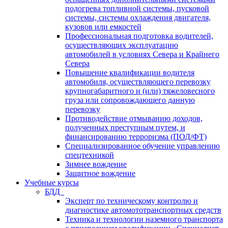
подогрева топливной системы, пусковой
системы, системы охлаждения двигателя,
кузовов или емкостей
Профессиональная подготовка водителей,
осуществляющих эксплуатацию
автомобилей в условиях Севера и Крайнего
Севера
Повышение квалификации водителя
автомобиля, осуществляющего перевозку
крупногабаритного и (или) тяжеловесного
груза или сопровождающего данную
перевозку
Противодействие отмыванию доходов,
полученных преступным путем, и
финансированию терроризма (ПОД/ФТ)
Специализированное обучение управлению
спецтехникой
Зимнее вождение
Защитное вождение
Учебные курсы
БДД
Эксперт по техническому контролю и
диагностике автомототранспортных средств
Техника и технологии наземного транспорта