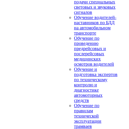
подачи специальных
световых и звуковых
сигналов
Обучение водителей-
наставников по БДД
на автомобильном
транспорте
Обучение по
проведению
предрейсовых и
послерейсовых
медицинских
осмотров водителей
Обучение и
подготовка экспертов
по техническому
контролю и
диагностике
автомоторных
средств
Обучение по
правилам
технической
эксплуатации
трамваев