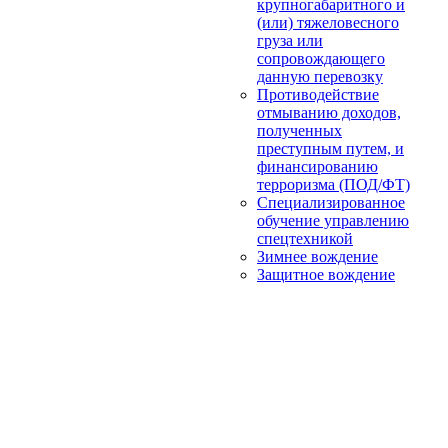
крупногабаритного и
(или) тяжеловесного
груза или
сопровождающего
данную перевозку
Противодействие
отмыванию доходов,
полученных
преступным путем, и
финансированию
терроризма (ПОД/ФТ)
Специализированное
обучение управлению
спецтехникой
Зимнее вождение
Защитное вождение