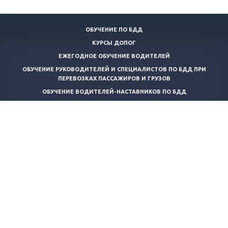
ОБУЧЕНИЕ ПО БДД
КУРСЫ ДОПОГ
ЕЖЕГОДНОЕ ОБУЧЕНИЕ ВОДИТЕЛЕЙ
ОБУЧЕНИЕ РУКОВОДИТЕЛЕЙ И СПЕЦИАЛИСТОВ ПО БДД ПРИ
ПЕРЕВОЗКАХ ПАССАЖИРОВ И ГРУЗОВ
ОБУЧЕНИЕ ВОДИТЕЛЕЙ-НАСТАВНИКОВ ПО БДД
КОНТРОЛЬ ТЕХНИЧЕСКОГО СОСТОЯНИЯ АВТОТРАНСПОРТНЫХ
СРЕДСТВ
ТРАНСПОРТНАЯ БЕЗОПАСНОСТЬ
ОБУЧЕНИЕ ПО ПОЖАРНО-ТЕХНИЧЕСКОМУ МИНИМУМУ
ОБУЧЕНИЕ КОНСУЛЬТАНТОВ ПО ПЕРЕВОЗКЕ ОПАСНЫХ ГРУЗОВ
ПРОФЕССИОНАЛЬНАЯ ПЕРЕПОДГОТОВКА КОНСУЛЬТАНТОВ ПО
ПЕРЕВОЗКЕ ОПАСНЫХ ГРУЗОВ
СПЕЦИАЛИЗИРОВАННЫЙ КУРС ОБУЧЕНИЯ ПЕРЕВОЗКЕ ВЕЩЕСТВ И
ИЗДЕЛИЙ КЛАССА 1 (ДОПОГ ДЛЯ ВОДИТЕЛЕЙ)
+7 (812) 467-48-00